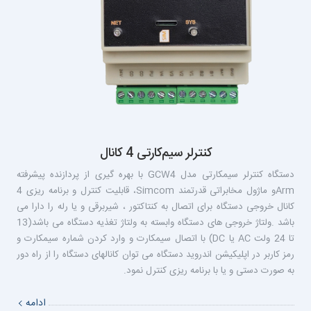
کنترلر سیم‌کارتی 4 کانال
دستگاه کنترلر سیمکارتی مدل GCW4 با بهره گیری از پردازنده پیشرفته
Armو ماژول مخابراتی قدرتمند Simcom، قابلیت کنترل و برنامه ریزی 4
کانال خروجی دستگاه برای اتصال به کنتاکتور ، شیربرقی و یا رله را دارا می
باشد .ولتاژ خروجی های دستگاه وابسته به ولتاژ تغذیه دستگاه می باشد(13
تا 24 ولت AC یا DC) با اتصال سیمکارت و وارد کردن شماره سیمکارت و
رمز کاربر در اپلیکیشن اندروید دستگاه می توان کانالهای دستگاه را از راه دور
به صورت دستی و یا با برنامه ریزی کنترل نمود.
ادامه